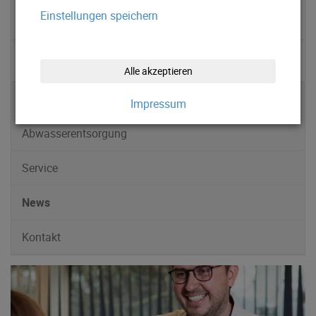
Einstellungen speichern
▹ Wasserqualität
▹ Quellgebiet
Alle akzeptieren
Wasserversorgung
Impressum
Abwasserentsorgung
Service
News
Kontakt