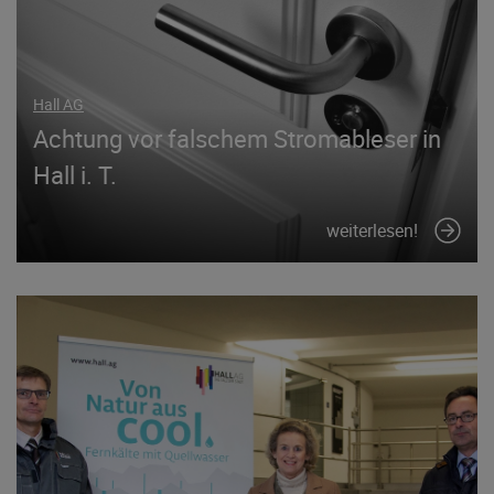
Hall AG
Achtung vor falschem Stromableser in
Hall i. T.
weiterlesen!