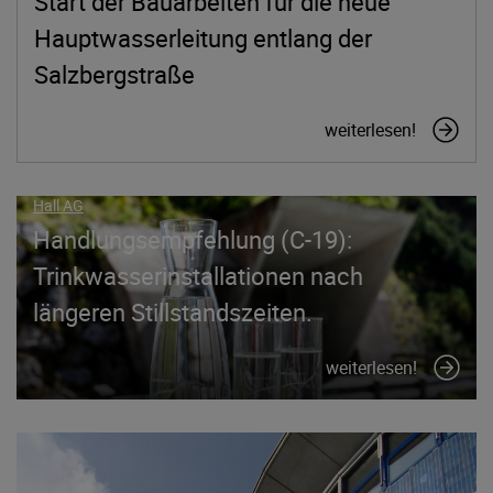
Start der Bauarbeiten für die neue
Hauptwasserleitung entlang der
Salzbergstraße
weiterlesen!
Hall AG
Handlungsempfehlung (C-19):
Trinkwasserinstallationen nach
längeren Stillstandszeiten.
weiterlesen!