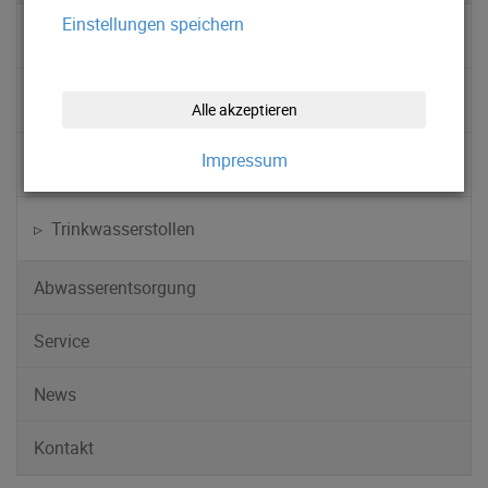
Einstellungen speichern
▹ Anlagen im Portrait
▹ Chronik
Alle akzeptieren
Impressum
▹ Leitungsnetz
▹ Trinkwasserstollen
Abwasserentsorgung
Service
News
Kontakt