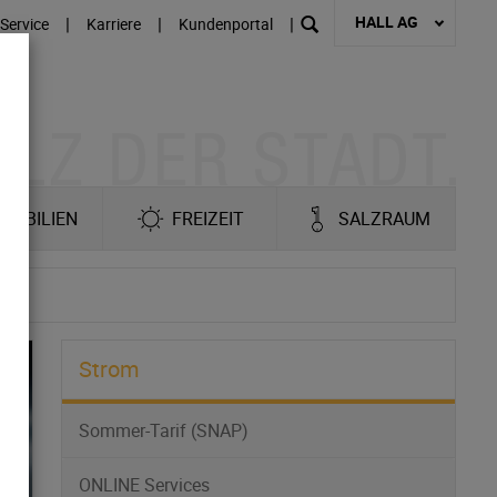
HALL AG
|
|
|
Service
Karriere
Kundenportal
MOBILIEN
FREIZEIT
SALZRAUM
Strom
Sommer-Tarif (SNAP)
ONLINE Services