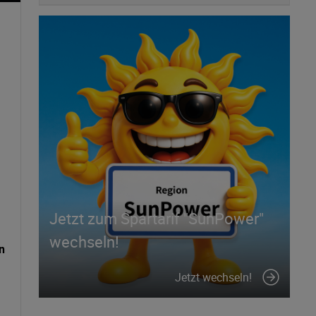
Jetzt zum Spartarif "SunPower"
wechseln!
n
Jetzt wechseln!