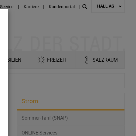
HALL AG
|
|
|
Service
Karriere
Kundenportal
MOBILIEN
FREIZEIT
SALZRAUM
Strom
Sommer-Tarif (SNAP)
ONLINE Services
ar