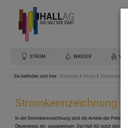
STROM
WASSER
WÄ
Sie befinden sich hier:
Startseite
Strom
Stromversor
Stromkennzeichnung
In der Stromkennzeichnung sind die Anteile der Primären
Ökoenergie, etc. ausgewiesen. Die Hall AG nutzt den Gro