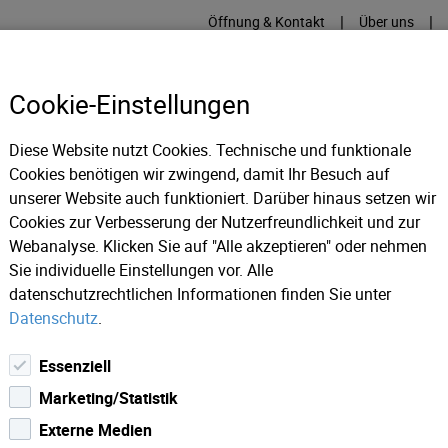
|
|
Öffnung & Kontakt
Über uns
Cookie-Einstellungen
Diese Website nutzt Cookies. Technische und funktionale
Cookies benötigen wir zwingend, damit Ihr Besuch auf
RME
KÄLTE
IT
IM
unserer Website auch funktioniert. Darüber hinaus setzen wir
Cookies zur Verbesserung der Nutzerfreundlichkeit und zur
Webanalyse. Klicken Sie auf "Alle akzeptieren" oder nehmen
gung
Stromkennzeichnung
Sie individuelle Einstellungen vor. Alle
datenschutzrechtlichen Informationen finden Sie unter
Datenschutz
.
Essenziell
Marketing/Statistik
ergieträger wie Wasserkraft, Wind- kraft, Biomasse, sonstige
Externe Medien
ßteil aus erneuerbaren Energiequellen, wobei die Wasserkraft kl