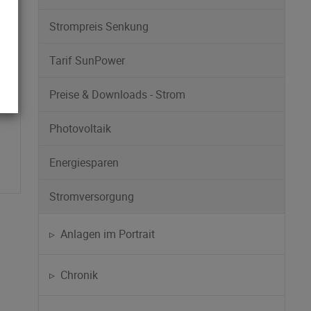
Strompreis Senkung
Tarif SunPower
Preise & Downloads - Strom
Photovoltaik
Energiesparen
Stromversorgung
▹ Anlagen im Portrait
▹ Chronik