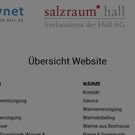
Übersicht Website
R
WÄRME
Kontakt
rentsorgung
Service
Wärmeversorgung
ersorgung
Wärmelabeling
sser
Wärme aus Biomasse
& Downloads Wasser &
Preise & Downloads