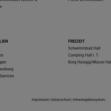
r
LIEN
FREIZEIT
Schwimmbad Hall
ze
Camping Hall i. T.
agen
Burg Hasegg/Münze Hal
waltung
Services
Impressum
|
Datenschutz
|
Hinweisgebersystem