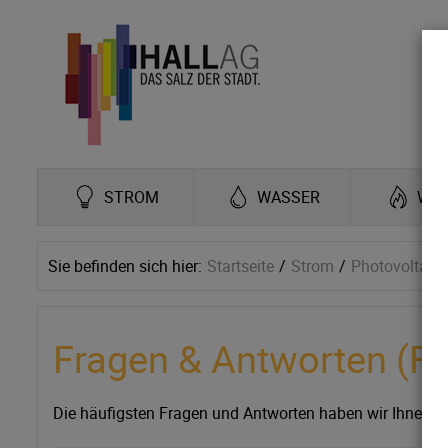
STROM
WASSER
WÄ
Sie befinden sich hier:
Startseite
Strom
Photovoltaik
Fragen & Antworten (F
Die häufigsten Fragen und Antworten haben wir Ihnen 