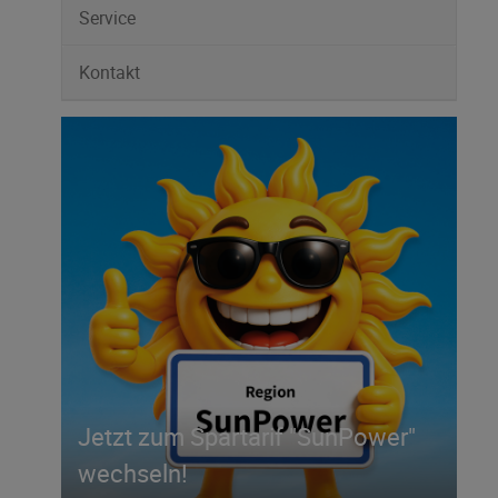
Service
Kontakt
Jetzt zum Spartarif "SunPower"
wechseln!