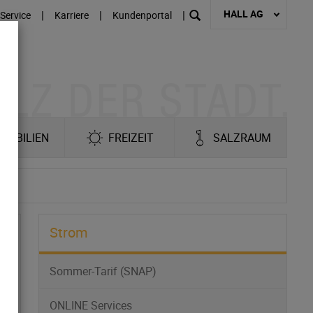
HALL AG
|
|
|
Service
Karriere
Kundenportal
MOBILIEN
FREIZEIT
SALZRAUM
Strom
Sommer-Tarif (SNAP)
ONLINE Services