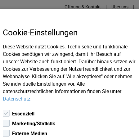
|
|
Öffnung & Kontakt
Über uns
Cookie-Einstellungen
Diese Website nutzt Cookies. Technische und funktionale
Cookies benötigen wir zwingend, damit Ihr Besuch auf
RME
KÄLTE
IT
IM
unserer Website auch funktioniert. Darüber hinaus setzen wir
Cookies zur Verbesserung der Nutzerfreundlichkeit und zur
Webanalyse. Klicken Sie auf "Alle akzeptieren" oder nehmen
Fragen & Antworten (FAQs)
Sie individuelle Einstellungen vor. Alle
datenschutzrechtlichen Informationen finden Sie unter
Datenschutz
.
AQs)
Essenziell
Marketing/Statistik
hier zusammengefasst:
Externe Medien