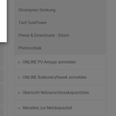
Strompreis Senkung
Tarif SunPower
Preise & Downloads - Strom
Photovoltaik
▹ ONLINE PV-Anlage anmelden
▹ ONLINE Balkonkraftwerk anmelden
▹ Übersicht Netzanschlusskapazitäten
▹ Aktuelles zur Netzkapazität