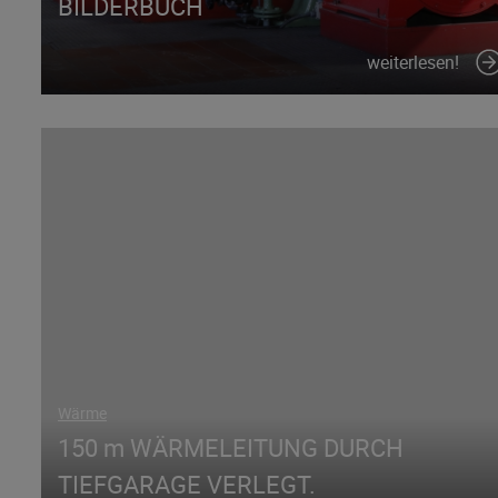
BILDERBUCH
weiterlesen!
Wärme
150 m WÄRMELEITUNG DURCH
TIEFGARAGE VERLEGT.