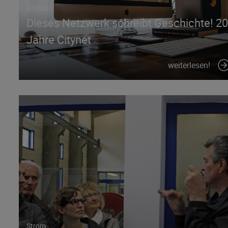
Citynet
Dieses Netzwerk schreibt Geschichte! 20
Jahre Citynet
weiterlesen!
Strom