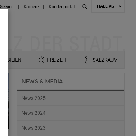
HALL AG
|
|
|
Service
Karriere
Kundenportal
MOBILIEN
FREIZEIT
SALZRAUM
NEWS & MEDIA
News 2025
News 2024
News 2023