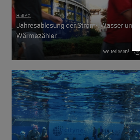
Hall AG
Jahresablesung der Strom-, Wasser und
Wärmezähler
weiterlesen!