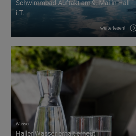
Schwimmbad-Auftakt am 9. Mai in Hall
i.T.
weiterlesen!
Wasser
Haller Wasser erhält erneut