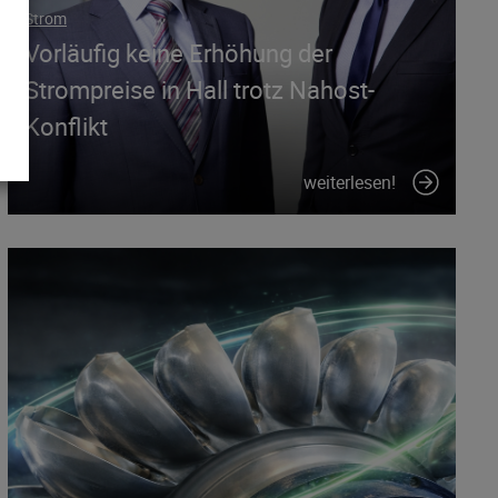
Strom
Vorläufig keine Erhöhung der
Strompreise in Hall trotz Nahost-
Konflikt
weiterlesen!