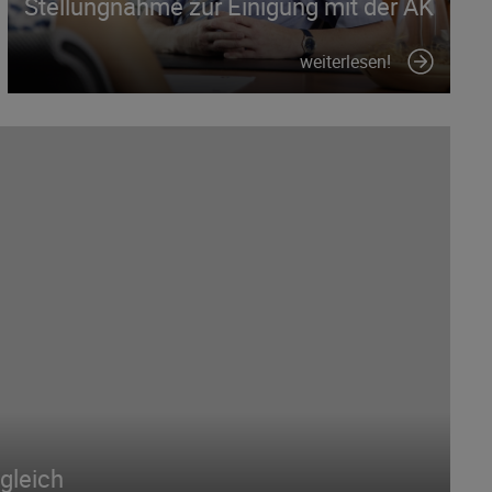
Stellungnahme zur Einigung mit der AK
weiterlesen!
gleich