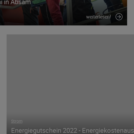
ni in Absam
weiterlesen!
Strom
Energiegutschein 2022 - Energiekostenaus