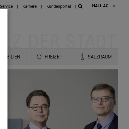
HALL AG
|
|
|
Service
Karriere
Kundenportal
MOBILIEN
FREIZEIT
SALZRAUM