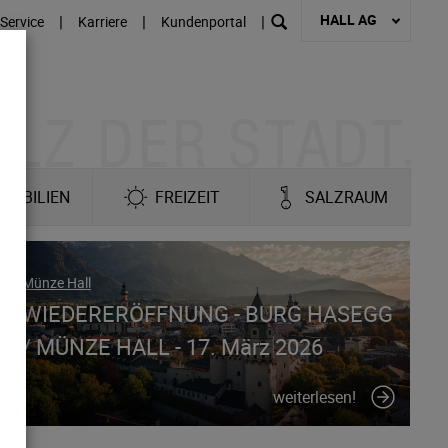
HALL AG
|
|
|
Service
Karriere
Kundenportal
MOBILIEN
FREIZEIT
SALZRAUM
Münze Hall
WIEDERERÖFFNUNG - BURG HASEGG
/ MÜNZE HALL - 17. März 2026
weiterlesen!