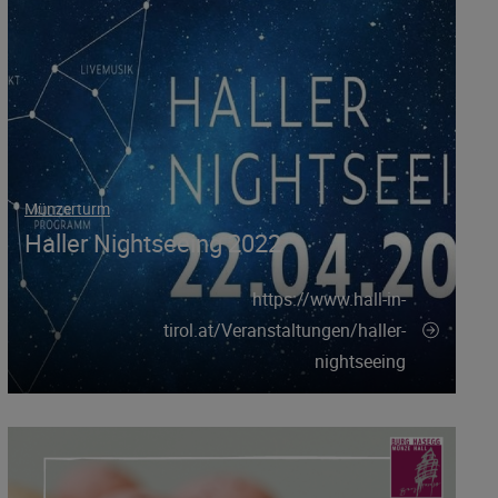
Münzerturm
Haller Nightseeing 2022
https://www.hall-in-
tirol.at/Veranstaltungen/haller-
nightseeing