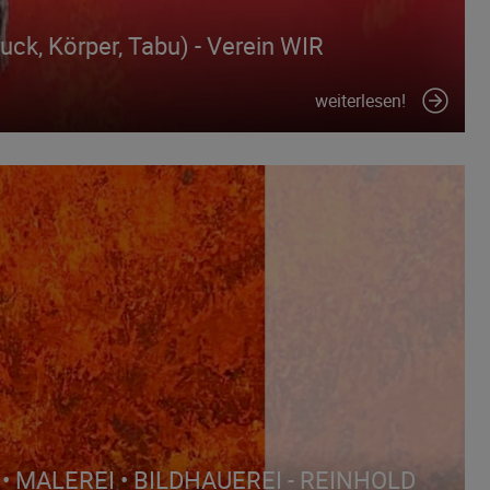
k, Körper, Tabu) - Verein WIR
weiterlesen!
• MALEREI • BILDHAUEREI - REINHOLD