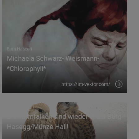
Burg Hasegg
Michaela Schwarz- Weismann-
*Chlorophyll*
https://im-vektor.com/
Münzerturm
Die Turmfalken sind wieder in der Burg
Hasegg/Münze Hall!