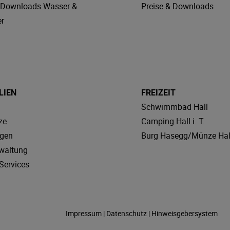
& Downloads Wasser &
Preise & Downloads
r
LIEN
FREIZEIT
Schwimmbad Hall
ze
Camping Hall i. T.
agen
Burg Hasegg/Münze Hal
waltung
Services
Impressum
|
Datenschutz
|
Hinweisgebersystem