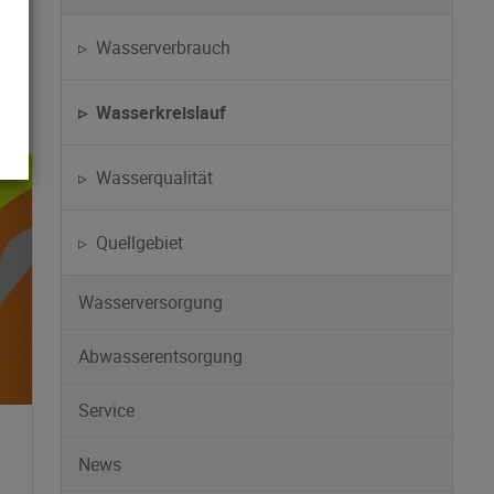
▹ Wasserverbrauch
▹ Wasserkreislauf
▹ Wasserqualität
▹ Quellgebiet
Wasserversorgung
Abwasserentsorgung
Service
News