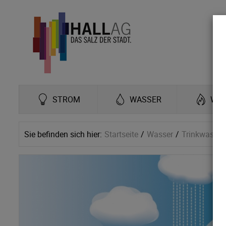
STROM
WASSER
WÄ
Sie befinden sich hier:
Startseite
Wasser
Trinkwasser