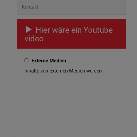
Kontakt
Hier wäre ein Youtube
video
Externe Medien
Inhalte von externen Medien werden
standardmäßig blockiert. Wenn Cookies
von externen Medien akzeptiert werden,
bedarf der Zugriff auf externe Inhalte
keiner manuellen Zustimmung mehr.