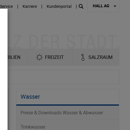
HALL AG
|
|
|
Service
Karriere
Kundenportal
MOBILIEN
FREIZEIT
SALZRAUM
Wasser
Preise & Downloads Wasser & Abwasser
Trinkwasser