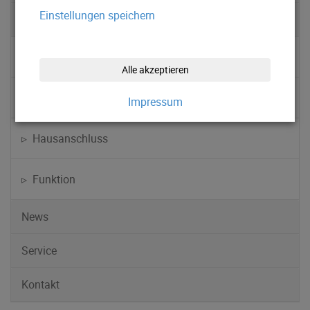
Einstellungen speichern
Wärmeversorgung
▹ Anlagen im Portrait
Alle akzeptieren
▹ Wärmenetz
Impressum
▹ Hausanschluss
▹ Funktion
News
Service
Kontakt