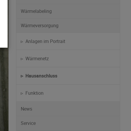
Wärmelabeling
Wärmeversorgung
▹ Anlagen im Portrait
▹ Wärmenetz
▹ Hausanschluss
▹ Funktion
News
Service