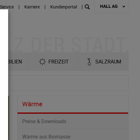
HALL AG
|
|
|
Service
Karriere
Kundenportal
MOBILIEN
FREIZEIT
SALZRAUM
Wärme
Preise & Downloads
Wärme aus Biomasse