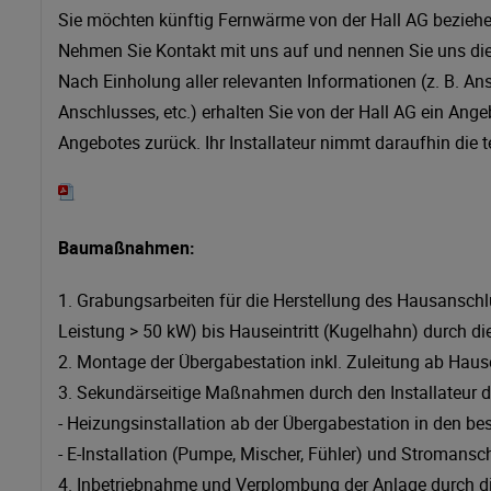
Sie möchten künftig Fernwärme von der Hall AG beziehen
Nehmen Sie Kontakt mit uns auf und nennen Sie uns die
Nach Einholung aller relevanten Informationen (z. B. An
Anschlusses, etc.) erhalten Sie von der Hall AG ein Ang
Angebotes zurück. Ihr Installateur nimmt daraufhin di
Baumaßnahmen:
1. Grabungsarbeiten für die Herstellung des Hausanschl
Leistung > 50 kW) bis Hauseintritt (Kugelhahn) durch di
2. Montage der Übergabestation inkl. Zuleitung ab Haus
3. Sekundärseitige Maßnahmen durch den Installateur 
- Heizungsinstallation ab der Übergabestation in den be
- E-Installation (Pumpe, Mischer, Fühler) und Stromans
4. Inbetriebnahme und Verplombung der Anlage durch di