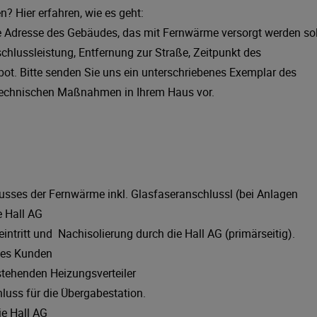
? Hier erfahren, wie es geht:
 Adresse des Gebäudes, das mit Fernwärme versorgt werden sol
schlussleistung, Entfernung zur Straße, Zeitpunkt des
ebot. Bitte senden Sie uns ein unterschriebenes Exemplar des
e technischen Maßnahmen in Ihrem Haus vor.
usses der Fernwärme inkl. Glasfaseranschlussl (bei Anlagen
e Hall AG
eintritt und Nachisolierung durch die Hall AG (primärseitig).
des Kunden
stehenden Heizungsverteiler
chluss für die Übergabestation.
e Hall AG