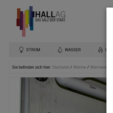
STROM
WASSER
WÄ
Sie befinden sich hier:
Startseite
Wärme
Wärmeverso