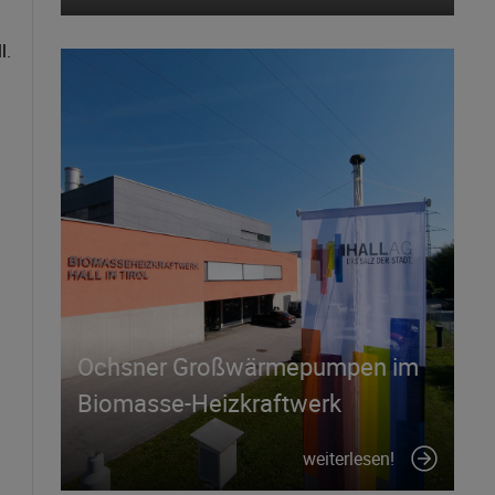
l.
Ochsner Großwärmepumpen im
Biomasse-Heizkraftwerk
weiterlesen!