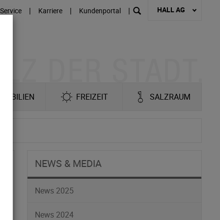
HALL AG
|
|
|
Service
Karriere
Kundenportal
MOBILIEN
FREIZEIT
SALZRAUM
NEWS & MEDIA
News 2025
News 2024