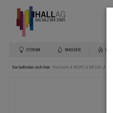
STROM
WASSER
WÄ
Sie befinden sich hier:
Startseite
NEWS & MEDIA
Ne