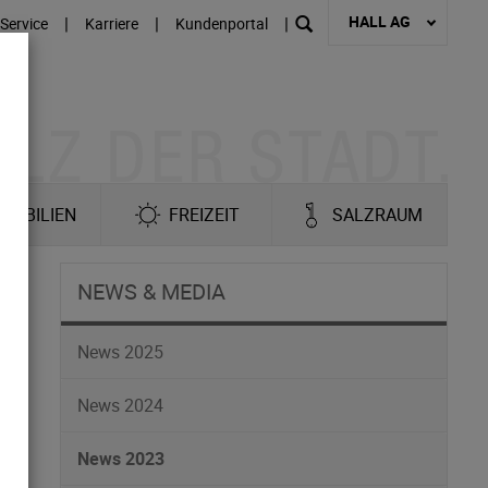
HALL AG
|
|
|
Service
Karriere
Kundenportal
MOBILIEN
FREIZEIT
SALZRAUM
NEWS & MEDIA
News 2025
News 2024
News 2023