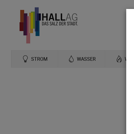
STROM
WASSER
WÄ