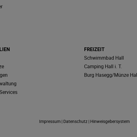
r
LIEN
FREIZEIT
Schwimmbad Hall
ze
Camping Hall i. T.
agen
Burg Hasegg/Münze Hal
waltung
Services
Impressum
|
Datenschutz
|
Hinweisgebersystem