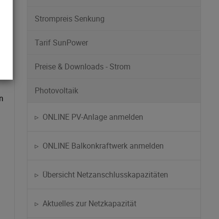
Strompreis Senkung
Tarif SunPower
Preise & Downloads - Strom
nt
Photovoltaik
in
▹ ONLINE PV-Anlage anmelden
▹ ONLINE Balkonkraftwerk anmelden
▹ Übersicht Netzanschlusskapazitäten
▹ Aktuelles zur Netzkapazität