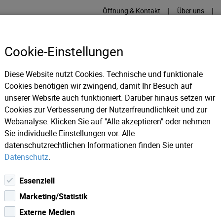
|
|
Öffnung & Kontakt
Über uns
Cookie-Einstellungen
Diese Website nutzt Cookies. Technische und funktionale
Cookies benötigen wir zwingend, damit Ihr Besuch auf
RME
KÄLTE
IT
IM
unserer Website auch funktioniert. Darüber hinaus setzen wir
Cookies zur Verbesserung der Nutzerfreundlichkeit und zur
Webanalyse. Klicken Sie auf "Alle akzeptieren" oder nehmen
speisung Tarife
Sie individuelle Einstellungen vor. Alle
datenschutzrechtlichen Informationen finden Sie unter
Datenschutz
.
ife
Essenziell
Marketing/Statistik
ie stellt das mengengewichtete Monatsmittel aus den an der
Externe Medien
äß § 41 Abs 2a iVm § 13 Abs 3 Ökostromgesetz - ÖSG 2012 da