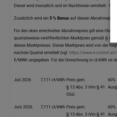
Dieser wird monatlich und im Nachhinein ermittelt:
Mark
Zusätzlich wird ein
5 % Bonus
auf diesen Abnahmepreis 
Für den oben errechneten Abnahmepreis gilt eine Ober- u
quartalsweise veröffentlichten Marktpreis gemäß § 41 
dieses Marktpreises. Dieser Marktpreis wird von der Re
nächste Quartal ermittelt (vgl.
https://www.e-control.at
€/MWh angegeben. Für die Umrechnung in ct/kWh ist der
Juli 2026
7,111 ct/kWh
Preis gem.
60% 
§ 13 Abs. 3 iVm § 41
Ausg
ÖSG
Juni 2026
7,111 ct/kWh
Preis gem.
60% 
§ 13 Abs. 3 iVm § 41
Ausg