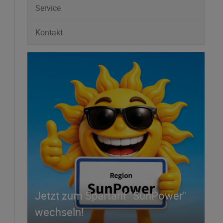
Service
Kontakt
Jetzt zum Spartarif "SunPower"
wechseln!