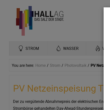
STROM
WASSER
WÄ
You are here:
Home
Strom
Photovoltaik
PV Netzein
PV Netzeinspeisung Tar
Der zu vergütende Abnahmepreis der elektrischen Energ
Strombörse gehandelten Day-Ahead-Stundenpreisen gem