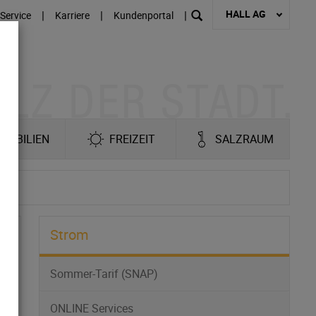
HALL AG
|
|
|
Service
Karriere
Kundenportal
MOBILIEN
FREIZEIT
SALZRAUM
Strom
Sommer-Tarif (SNAP)
ONLINE Services
r.