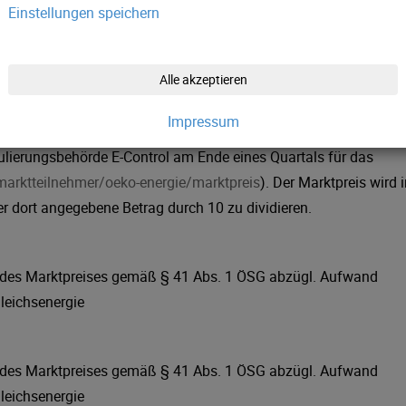
Einstellungen speichern
tpreis (oem-ag.at)
vergütet.
Alle akzeptieren
nd Untergrenze. Die Obergrenze liegt beim von der E-Control
Impressum
Abs 1 Ökostromgesetz – ÖSG 2012, die Untergrenze bei 60 Proze
gulierungsbehörde E-Control am Ende eines Quartals für das
/marktteilnehmer/oeko-energie/marktpreis
). Der Marktpreis wird 
 dort angegebene Betrag durch 10 zu dividieren.
des Marktpreises gemäß § 41 Abs. 1 ÖSG abzügl. Aufwand
leichsenergie
des Marktpreises gemäß § 41 Abs. 1 ÖSG abzügl. Aufwand
leichsenergie