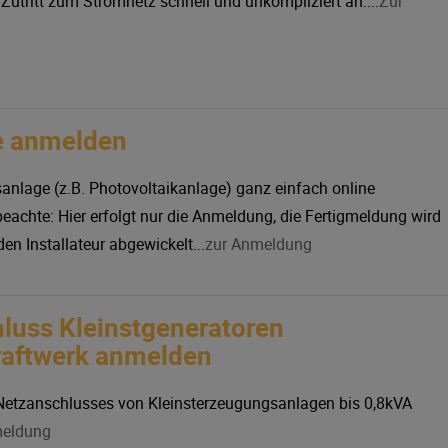
Zutritt zum Stromnetz schnell und unkompliziert an....
Zur
e anmelden
anlage (z.B. Photovoltaikanlage) ganz einfach online
beachte: Hier erfolgt nur die Anmeldung, die Fertigmeldung wird
en Installateur abgewickelt...
zur Anmeldung
luss Kleinstgeneratoren
raftwerk anmelden
etzanschlusses von Kleinsterzeugungsanlagen bis 0,8kVA
meldung