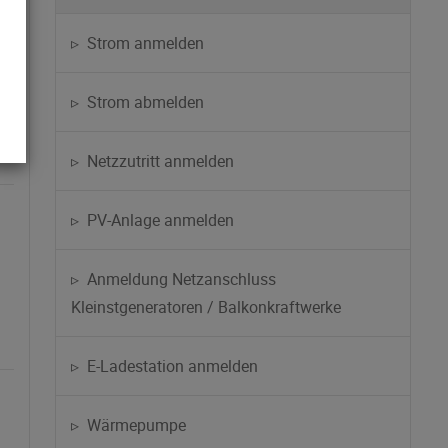
▹ Strom anmelden
▹ Strom abmelden
▹ Netzzutritt anmelden
▹ PV-Anlage anmelden
▹ Anmeldung Netzanschluss
Kleinstgeneratoren / Balkonkraftwerke
▹ E-Ladestation anmelden
▹ Wärmepumpe