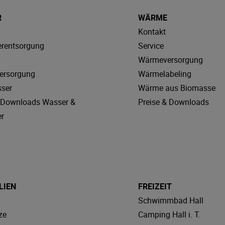
R
WÄRME
Kontakt
rentsorgung
Service
Wärmeversorgung
ersorgung
Wärmelabeling
sser
Wärme aus Biomasse
& Downloads Wasser &
Preise & Downloads
r
LIEN
FREIZEIT
Schwimmbad Hall
ze
Camping Hall i. T.