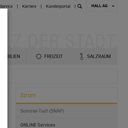
HALL AG
|
|
|
Service
Karriere
Kundenportal
MOBILIEN
FREIZEIT
SALZRAUM
Strom
Sommer-Tarif (SNAP)
ONLINE Services