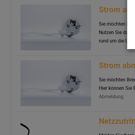
Strom an
Sie möchten Ihr
Nutzen Sie dazu 
rund um die Uhr v
Strom ab
Sie möchten Ihr
Hier können Sie 
Abmeldung.
Netzzutri