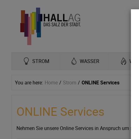
STROM
WASSER
WÄ
You are here:
Home
Strom
ONLINE Services
ONLINE Services
Nehmen Sie unsere Online Services in Anspruch um schne