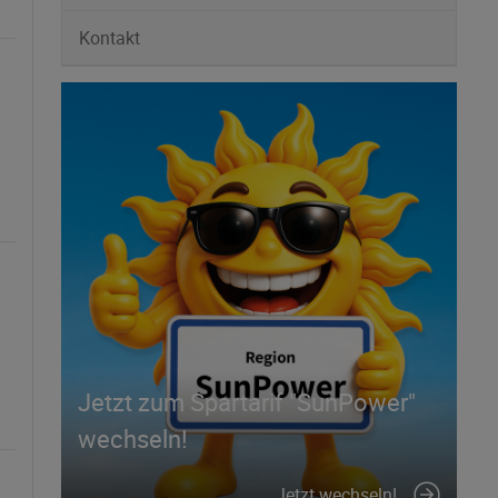
Kontakt
Jetzt zum Spartarif "SunPower"
wechseln!
Jetzt wechseln!