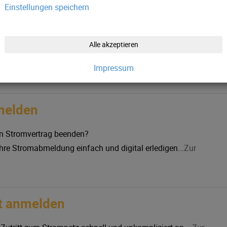
Einstellungen speichern
melden
en Strom anmelden?
Alle akzeptieren
ganz einfach unseren digitalen Service – schnell, bequem und
Impressum
erfügbar....
zur Anmeldung
melden
en Stromvertrag beenden?
Ihre Stromabmeldung einfach und digital erledigen...
Zur
tt anmelden