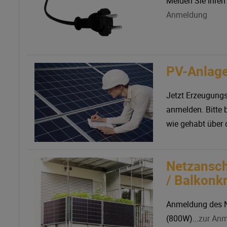
Melden Sie Ihren 
Anmeldung
PV-Anlag
Jetzt Erzeugungs
anmelden. Bitte 
wie gehabt über d
Netzansch
/ Balkonk
Anmeldung des N
(800W)...
zur An