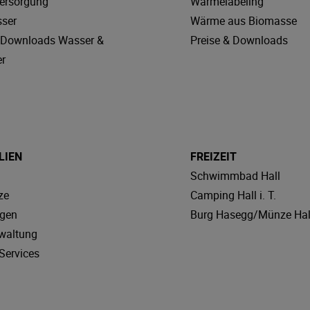
ersorgung
Wärmelabeling
sser
Wärme aus Biomasse
& Downloads Wasser &
Preise & Downloads
r
LIEN
FREIZEIT
Schwimmbad Hall
ze
Camping Hall i. T.
agen
Burg Hasegg/Münze Hal
waltung
Services