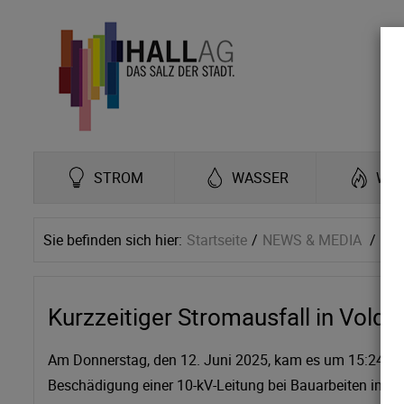
STROM
WASSER
WÄ
Sie befinden sich hier:
Startseite
NEWS & MEDIA
Ne
Kurzzeitiger Stromausfall in Vold
Am Donnerstag, den 12. Juni 2025, kam es um 15:24 Uhr
Beschädigung einer 10-kV-Leitung bei Bauarbeiten im Be