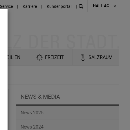
HALL AG
|
|
|
Service
Karriere
Kundenportal
MOBILIEN
FREIZEIT
SALZRAUM
NEWS & MEDIA
News 2025
News 2024