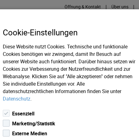
|
|
Öffnung & Kontakt
Über uns
Cookie-Einstellungen
Diese Website nutzt Cookies. Technische und funktionale
Cookies benötigen wir zwingend, damit Ihr Besuch auf
RME
KÄLTE
IT
IM
unserer Website auch funktioniert. Darüber hinaus setzen wir
Cookies zur Verbesserung der Nutzerfreundlichkeit und zur
Webanalyse. Klicken Sie auf "Alle akzeptieren" oder nehmen
ws 2025
Kurzzeitiger Stromausfall in Volders rasch behoben
Sie individuelle Einstellungen vor. Alle
datenschutzrechtlichen Informationen finden Sie unter
Datenschutz
.
ers rasch behoben
Essenziell
Marketing/Statistik
 in Teilen von Volders zu einem Stromausfall. Ursache war die
reich der Autobahnbaustelle auf Höhe der Karlskirche.Mehrere
Externe Medien