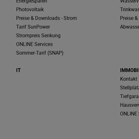
Energiesparen
Wasserv
Photovoltaik
Trinkwa
Preise & Downloads - Strom
Preise 
Tarif SunPower
Abwasse
Strompreis Senkung
ONLINE Services
Sommer-Tarif (SNAP)
IT
IMMOBI
Kontakt
Stellplät
Tiefgar
Hausver
ONLINE 