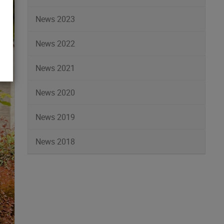
News 2023
News 2022
News 2021
News 2020
News 2019
News 2018