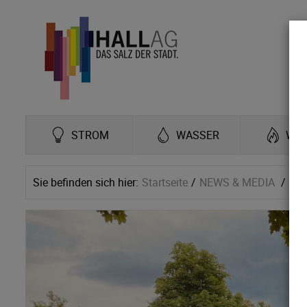
STROM
WASSER
WÄ
Sie befinden sich hier:
Startseite
NEWS & MEDIA
Ne