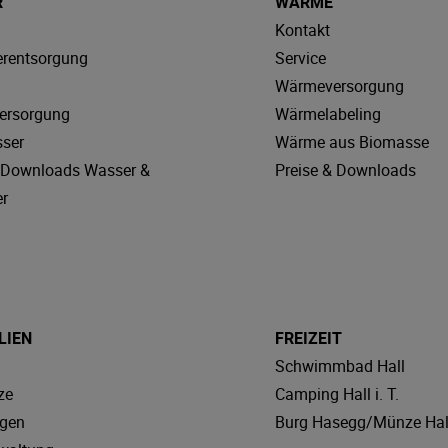
R
WÄRME
Kontakt
rentsorgung
Service
Wärmeversorgung
ersorgung
Wärmelabeling
sser
Wärme aus Biomasse
& Downloads Wasser &
Preise & Downloads
r
LIEN
FREIZEIT
Schwimmbad Hall
ze
Camping Hall i. T.
agen
Burg Hasegg/Münze Hal