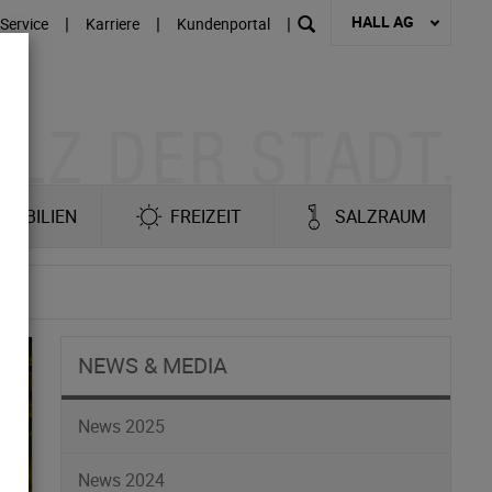
HALL AG
|
|
|
Service
Karriere
Kundenportal
MOBILIEN
FREIZEIT
SALZRAUM
NEWS & MEDIA
News 2025
News 2024