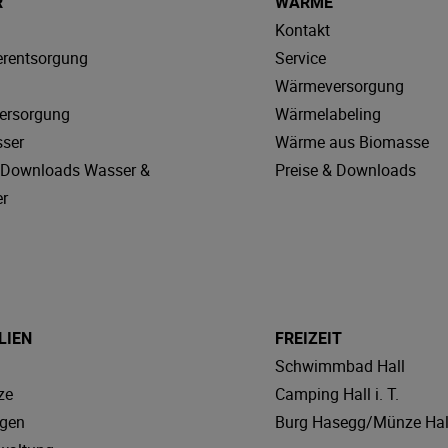
R
WÄRME
Kontakt
rentsorgung
Service
Wärmeversorgung
ersorgung
Wärmelabeling
sser
Wärme aus Biomasse
& Downloads Wasser &
Preise & Downloads
r
LIEN
FREIZEIT
Schwimmbad Hall
ze
Camping Hall i. T.
agen
Burg Hasegg/Münze Hal