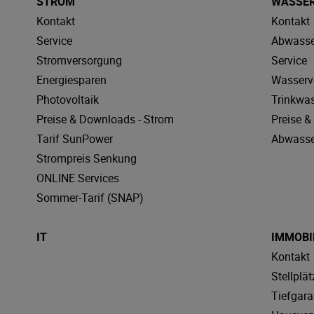
STROM
WASSE
Kontakt
Kontakt
Service
Abwasse
Stromversorgung
Service
Energiesparen
Wasserv
Photovoltaik
Trinkwa
Preise & Downloads - Strom
Preise 
Tarif SunPower
Abwasse
Strompreis Senkung
ONLINE Services
Sommer-Tarif (SNAP)
IT
IMMOBI
Kontakt
Stellplät
Tiefgar