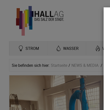
STROM
WASSER
WÄ
Sie befinden sich hier:
Startseite
NEWS & MEDIA
Ne