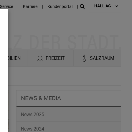
HALL AG
|
|
|
Service
Karriere
Kundenportal
MOBILIEN
FREIZEIT
SALZRAUM
NEWS & MEDIA
News 2025
News 2024