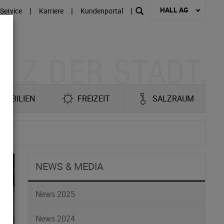
HALL AG
|
|
|
Service
Karriere
Kundenportal
MOBILIEN
FREIZEIT
SALZRAUM
re
NEWS & MEDIA
News 2025
News 2024