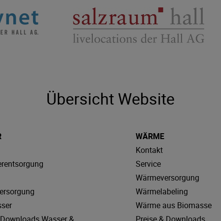
Übersicht Website
R
WÄRME
Kontakt
rentsorgung
Service
Wärmeversorgung
ersorgung
Wärmelabeling
sser
Wärme aus Biomasse
& Downloads Wasser &
Preise & Downloads