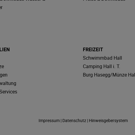
r
LIEN
FREIZEIT
Schwimmbad Hall
ze
Camping Hall i. T.
agen
Burg Hasegg/Münze Hal
waltung
Services
Impressum
|
Datenschutz
|
Hinweisgebersystem