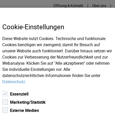
|
|
Öffnung & Kontakt
Über uns
Cookie-Einstellungen
Diese Website nutzt Cookies. Technische und funktionale
Cookies benötigen wir zwingend, damit Ihr Besuch auf
RME
KÄLTE
IT
IM
unserer Website auch funktioniert. Darüber hinaus setzen wir
Cookies zur Verbesserung der Nutzerfreundlichkeit und zur
Webanalyse. Klicken Sie auf "Alle akzeptieren" oder nehmen
ws 2022
Es ist soweit: Eissportcenter in Hall i. T. öffnet die To
Sie individuelle Einstellungen vor. Alle
datenschutzrechtlichen Informationen finden Sie unter
Datenschutz
.
Essenziell
Marketing/Statistik
Externe Medien