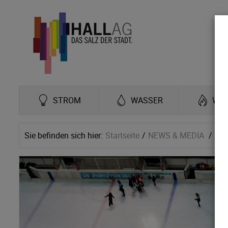
STROM
WASSER
WÄ
Sie befinden sich hier:
Startseite
NEWS & MEDIA
Ne