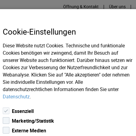
|
|
Öffnung & Kontakt
Über uns
Cookie-Einstellungen
Diese Website nutzt Cookies. Technische und funktionale
Cookies benötigen wir zwingend, damit Ihr Besuch auf
RME
KÄLTE
IT
IM
unserer Website auch funktioniert. Darüber hinaus setzen wir
Cookies zur Verbesserung der Nutzerfreundlichkeit und zur
Webanalyse. Klicken Sie auf "Alle akzeptieren" oder nehmen
ws 2018
Die Burg Hasegg/Münze Hall bleibt am 01.11.2017 
Sie individuelle Einstellungen vor. Alle
datenschutzrechtlichen Informationen finden Sie unter
Datenschutz
.
Essenziell
Marketing/Statistik
Externe Medien