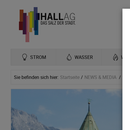
STROM
WASSER
WÄ
Sie befinden sich hier:
Startseite
NEWS & MEDIA
Ne