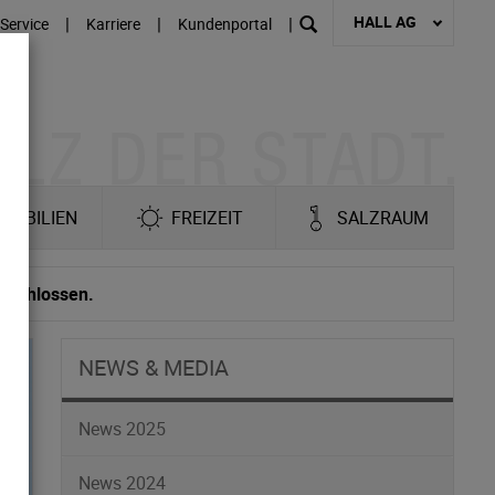
HALL AG
|
|
|
Service
Karriere
Kundenportal
MOBILIEN
FREIZEIT
SALZRAUM
geschlossen.
NEWS & MEDIA
News 2025
News 2024