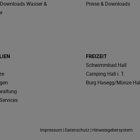
& Downloads Wasser &
Preise & Downloads
r
LIEN
FREIZEIT
Schwimmbad Hall
ze
Camping Hall i. T.
agen
Burg Hasegg/Münze Hal
waltung
Services
Impressum
|
Datenschutz
|
Hinweisgebersystem