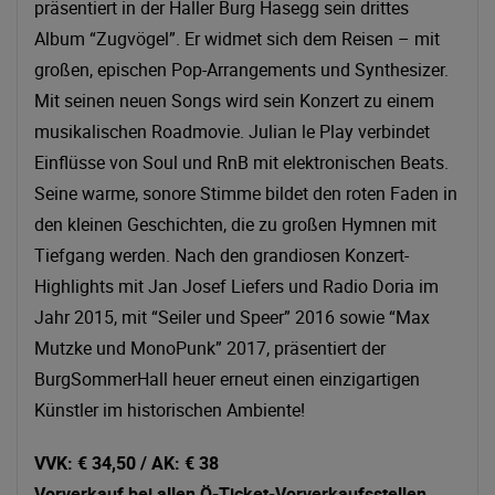
präsentiert in der Haller Burg Hasegg sein drittes
Album “Zugvögel”. Er widmet sich dem Reisen – mit
großen, epischen Pop-Arrangements und Synthesizer.
Mit seinen neuen Songs wird sein Konzert zu einem
musikalischen Roadmovie. Julian le Play verbindet
Einflüsse von Soul und RnB mit elektronischen Beats.
Seine warme, sonore Stimme bildet den roten Faden in
den kleinen Geschichten, die zu großen Hymnen mit
Tiefgang werden. Nach den grandiosen Konzert-
Highlights mit Jan Josef Liefers und Radio Doria im
Jahr 2015, mit “Seiler und Speer” 2016 sowie “Max
Mutzke und MonoPunk” 2017, präsentiert der
BurgSommerHall heuer erneut einen einzigartigen
Künstler im historischen Ambiente!
VVK: € 34,50 / AK: € 38
Vorverkauf bei allen Ö-Ticket-Vorverkaufsstellen