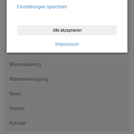
Einstellungen speichern
▹ Umwelt
▹ Vorteile
Alle akzeptieren
Impressum
▹ Biowärme Tirol
Wärmelabeling
Wärmeversorgung
News
Service
Kontakt