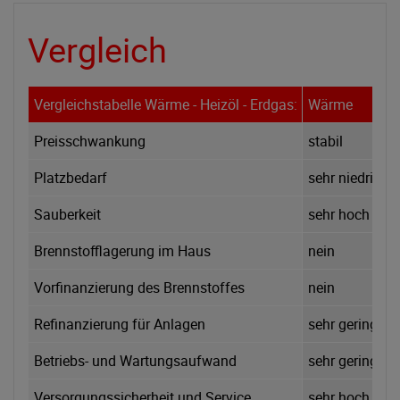
Vergleich
Vergleichstabelle Wärme - Heizöl - Erdgas:
Wärme
Preisschwankung
stabil
Platzbedarf
sehr niedrig
Sauberkeit
sehr hoch
Brennstofflagerung im Haus
nein
Vorfinanzierung des Brennstoffes
nein
Refinanzierung für Anlagen
sehr gering
Betriebs- und Wartungsaufwand
sehr gering
Versorgungssicherheit und Service
sehr hoch