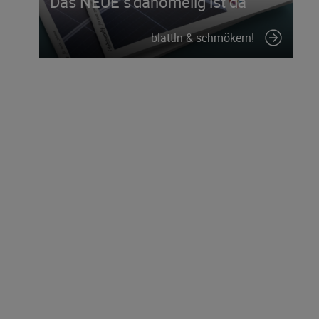
Das NEUE s'dahomelig ist da
blattln & schmökern!