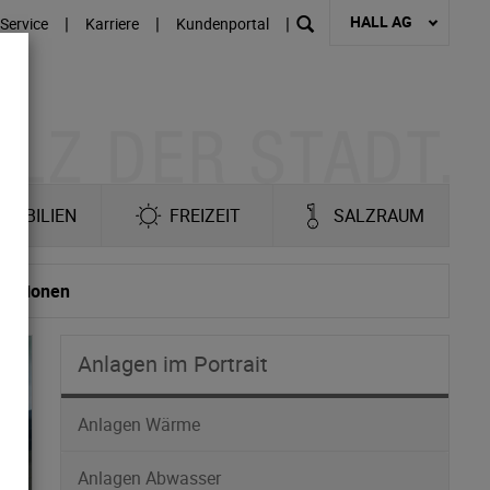
HALL AG
|
|
|
Service
Karriere
Kundenportal
MOBILIEN
FREIZEIT
SALZRAUM
tationen
Anlagen im Portrait
Anlagen Wärme
Anlagen Abwasser