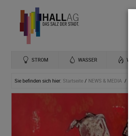
STROM
WASSER
WÄ
Sie befinden sich hier:
Startseite
NEWS & MEDIA
Ne