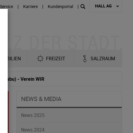
HALL AG
|
|
|
Service
Karriere
Kundenportal
MOBILIEN
FREIZEIT
SALZRAUM
 Tabu) - Verein WIR
NEWS & MEDIA
News 2025
News 2024