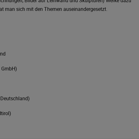
eichnungen, Bilder auf Leinwand und Skulpturen) Werke dazu
hat man sich mit den Themen auseinandergesetzt.
:
and
ge GmbH)
 Deutschland)
irol)