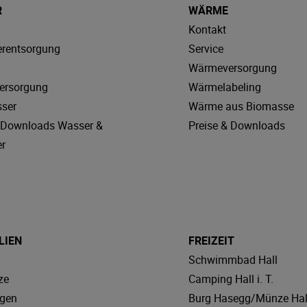
R
WÄRME
Kontakt
rentsorgung
Service
Wärmeversorgung
ersorgung
Wärmelabeling
sser
Wärme aus Biomasse
& Downloads Wasser &
Preise & Downloads
r
LIEN
FREIZEIT
Schwimmbad Hall
ze
Camping Hall i. T.
agen
Burg Hasegg/Münze Hal