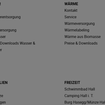
R
WÄRME
Kontakt
rentsorgung
Service
Wärmeversorgung
ersorgung
Wärmelabeling
sser
Wärme aus Biomasse
& Downloads Wasser &
Preise & Downloads
r
LIEN
FREIZEIT
Schwimmbad Hall
ze
Camping Hall i. T.
agen
Burg Hasegg/Münze Hal