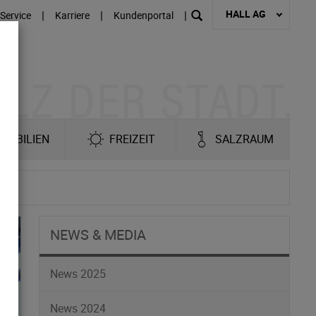
HALL AG
|
|
|
Service
Karriere
Kundenportal
MOBILIEN
FREIZEIT
SALZRAUM
NEWS & MEDIA
News 2025
News 2024