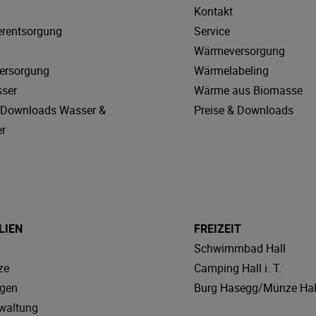
Kontakt
rentsorgung
Service
Wärmeversorgung
ersorgung
Wärmelabeling
sser
Wärme aus Biomasse
& Downloads Wasser &
Preise & Downloads
r
LIEN
FREIZEIT
Schwimmbad Hall
ze
Camping Hall i. T.
agen
Burg Hasegg/Münze Hal
waltung