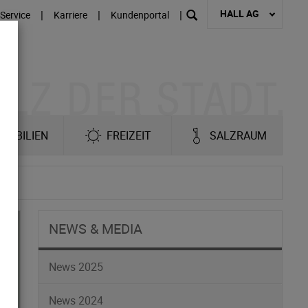
HALL AG
|
|
|
Service
Karriere
Kundenportal
MOBILIEN
FREIZEIT
SALZRAUM
NEWS & MEDIA
News 2025
News 2024