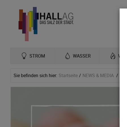
STROM
WASSER
WÄ
Sie befinden sich hier:
Startseite
NEWS & MEDIA
Ne