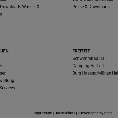
& Downloads Wasser &
Preise & Downloads
r
LIEN
FREIZEIT
Schwimmbad Hall
ze
Camping Hall i. T.
agen
Burg Hasegg/Münze Hal
waltung
Services
Impressum
|
Datenschutz
|
Hinweisgebersystem