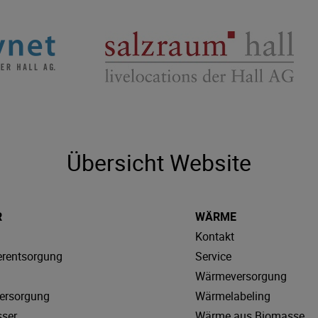
Übersicht Website
R
WÄRME
Kontakt
rentsorgung
Service
Wärmeversorgung
ersorgung
Wärmelabeling
sser
Wärme aus Biomasse