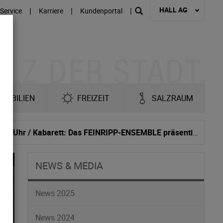
HALL AG
|
|
|
Service
Karriere
Kundenportal
MOBILIEN
FREIZEIT
SALZRAUM
BURGSOMMER / TERMIN: 14. Juni 2018 / Einlass 19:00 Uhr / Kabarett: Das FEINRIPP-ENSEMBLE präsentiert “SHAKESPEARES sämtliche Werke, leicht gekürzt”
NEWS & MEDIA
News 2025
News 2024