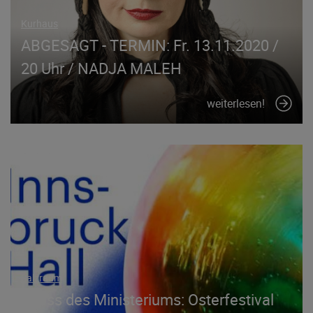
Kurhaus
ABGESAGT - TERMIN: Fr. 13.11.2020 /
20 Uhr / NADJA MALEH
weiterlesen!
Salzraum
Erlass des Ministeriums: Osterfestival