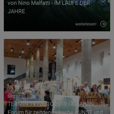
von Nino Malfatti - IM LAUFE DER
JAHRE
weiterlesen!
Salzraum
TERMIN:19./20.10.2019 - KreARTiv,
Forum für zeitgenössische KUNST und