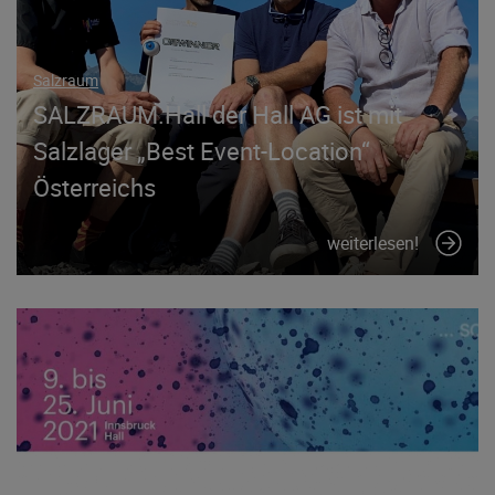
Salzraum
SALZRAUM.Hall der Hall AG ist mit
Salzlager „Best Event-Location“
Österreichs
weiterlesen!