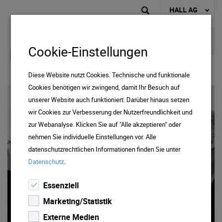
HALL AG
Cookie-Einstellungen
Diese Website nutzt Cookies. Technische und funktionale
Cookies benötigen wir zwingend, damit Ihr Besuch auf
unserer Website auch funktioniert. Darüber hinaus setzen
wir Cookies zur Verbesserung der Nutzerfreundlichkeit und
zur Webanalyse. Klicken Sie auf "Alle akzeptieren" oder
nehmen Sie individuelle Einstellungen vor. Alle
datenschutzrechtlichen Informationen finden Sie unter
Salzraum
.
Datenschutz
NUTZEN AUF KOSTENSEITE & IN DER
WAHRNEHMUNG 3 Tagungshäuser,
Essenziell
eine Vision: dieDrei.tirol & das WARUM
Marketing/Statistik
dahinter.
Externe Medien