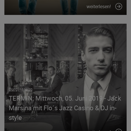
weiterlesen!
Burg Hasegg
TERMIN: Mittwoch, 05. Juni 2019 - Jack
Marsina mit Flo´s Jazz Casino & DJ in-
style