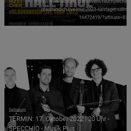
https://www.oeticket.com/event/rauchzeichen-
glaubandich-live-tour-2023-salzlager-saline-
16472419/?affiliate=B38
Salzraum
TERMIN: 17. Oktober 2022 | 20 Uhr -
SPECCHIO - Musik Plus