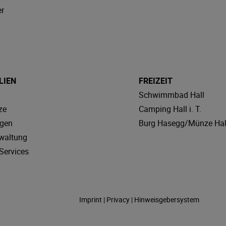
r
LIEN
FREIZEIT
Schwimmbad Hall
ze
Camping Hall i. T.
agen
Burg Hasegg/Münze Hal
waltung
Services
Imprint
|
Privacy
|
Hinweisgebersystem