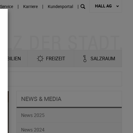
HALL AG
|
|
|
Service
Karriere
Kundenportal
MOBILIEN
FREIZEIT
SALZRAUM
NEWS & MEDIA
News 2025
News 2024