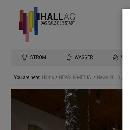
STROM
WASSER
WÄ
You are here:
Home
NEWS & MEDIA
News 2018
TE