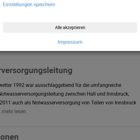
Einstellungen speichern
 Wasser pro Sekunden fließen aus dem Trinkwasserstollen über
u den Hochwasserbehältern von Absam und Hall i. T. Über die
r Versorgungsleitungen sowie 30 Kilometer
Alle akzeptieren
itungen erhalten dann rund 1.800 Zähleranschlüsse das kühle
Impressum
n
versorgungsleitung
wetter 1992 war ausschlaggebend für die umfangreiche
 Notwasserversorgungsleitung zwischen Hall und Innsbruck,
 2011 auch als Notwasserversorgung von Teilen von Innsbruck
...mehr lesen
ionen