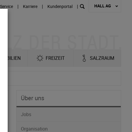
HALL AG
|
|
|
Service
Karriere
Kundenportal
MOBILIEN
FREIZEIT
SALZRAUM
Über uns
Jobs
Organisation