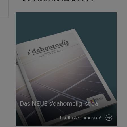
standardmäßig blockiert. Wenn Cookies
von externen Medien akzeptiert werden,
bedarf der Zugriff auf externe Inhalte
keiner manuellen Zustimmung mehr.
Das NEUE s'dahomelig ist da
blattln & schmökern!