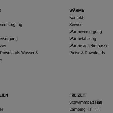
R
WÄRME
Kontakt
rentsorgung
Service
Wärmeversorgung
ersorgung
Wärmelabeling
sser
Wärme aus Biomasse
& Downloads Wasser &
Preise & Downloads
r
LIEN
FREIZEIT
Schwimmbad Hall
ze
Camping Hall i. T.