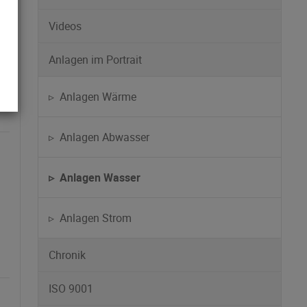
Videos
Anlagen im Portrait
▹ Anlagen Wärme
▹ Anlagen Abwasser
▹ Anlagen Wasser
▹ Anlagen Strom
Chronik
ISO 9001