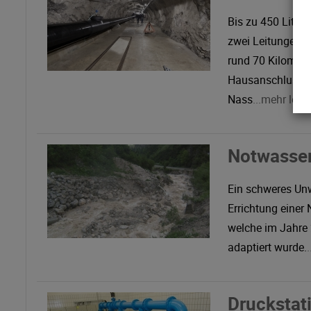
Bis zu 450 Liter
zwei Leitungen z
rund 70 Kilomete
Hausanschlussle
Nass
...mehr lese
Notwasser
Ein schweres Un
Errichtung einer
welche im Jahre
adaptiert wurde.
Druckstat