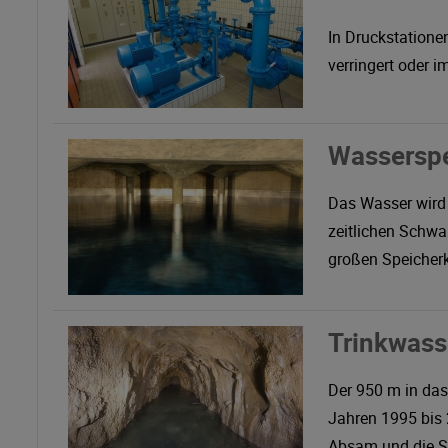
In Druckstatione
verringert oder 
Wassersp
Das Wasser wird 
zeitlichen Schw
großen Speicherk
Trinkwasse
Der 950 m in das
Jahren 1995 bis 
Absam und die S