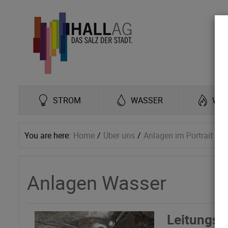
STROM
WASSER
WÄ
You are here:
Home
Über uns
Anlagen im Portrait
A
Anlagen Wasser
Leitungsn