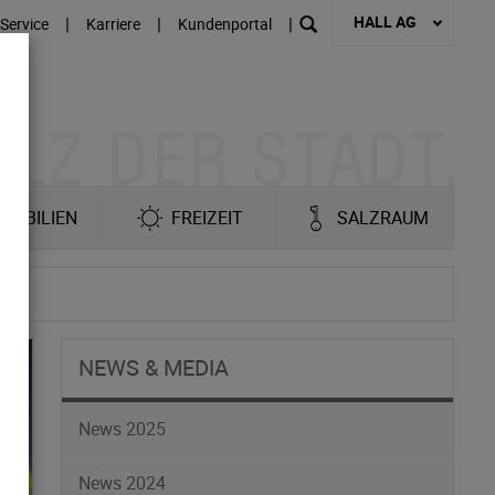
HALL AG
|
|
|
Service
Karriere
Kundenportal
MOBILIEN
FREIZEIT
SALZRAUM
NEWS & MEDIA
News 2025
News 2024