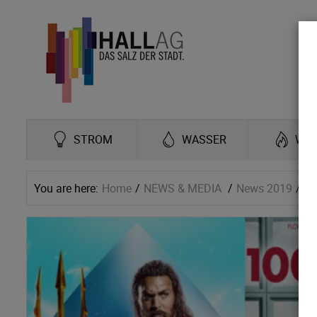
STROM
WASSER
WÄ
You are here:
Home
NEWS & MEDIA
News 2019
Ho