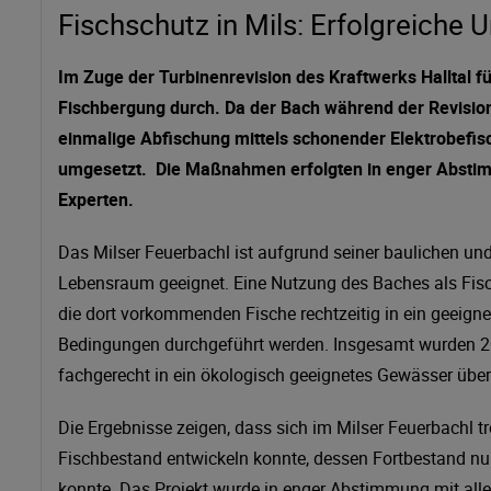
Fischschutz in Mils: Erfolgreiche
Im Zuge der Turbinenrevision des Kraftwerks Halltal f
Fischbergung durch. Da der Bach während der Revision
einmalige Abfischung mittels schonender Elektrobefis
umgesetzt. Die Maßnahmen erfolgten in enger Abstim
Experten.
Das Milser Feuerbachl ist aufgrund seiner baulichen u
Lebensraum geeignet. Eine Nutzung des Baches als Fisc
die dort vorkommenden Fische rechtzeitig in ein geeign
Bedingungen durchgeführt werden. Insgesamt wurden 
fachgerecht in ein ökologisch geeignetes Gewässer über
Die Ergebnisse zeigen, dass sich im Milser Feuerbachl 
Fischbestand entwickeln konnte, dessen Fortbestand nu
konnte. Das Projekt wurde in enger Abstimmung mit alle