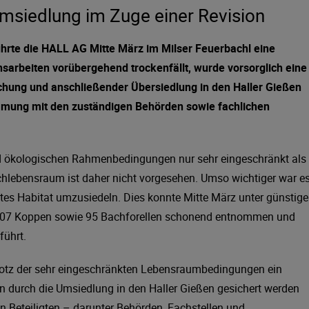
 Umsiedlung im Zuge einer Revision
ührte die HALL AG Mitte März im Milser Feuerbachl eine
sarbeiten vorübergehend trockenfällt, wurde vorsorglich eine
chung und anschließender Übersiedlung in den Haller Gießen
mung mit den zuständigen Behörden sowie fachlichen
nd ökologischen Rahmenbedingungen nur sehr eingeschränkt als
hlebensraum ist daher nicht vorgesehen. Umso wichtiger war es
etes Habitat umzusiedeln. Dies konnte Mitte März unter günstig
207 Koppen sowie 95 Bachforellen schonend entnommen und
führt.
trotz der sehr eingeschränkten Lebensraumbedingungen ein
n durch die Umsiedlung in den Haller Gießen gesichert werden
n Beteiligten – darunter Behörden, Fachstellen und