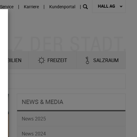
HALL AG
|
|
|
Service
Karriere
Kundenportal
MOBILIEN
FREIZEIT
SALZRAUM
NEWS & MEDIA
News 2025
News 2024