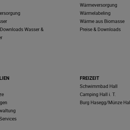
Wärmeversorgung
ersorgung
Wärmelabeling
sser
Wärme aus Biomasse
& Downloads Wasser &
Preise & Downloads
r
LIEN
FREIZEIT
Schwimmbad Hall
ze
Camping Hall i. T.
agen
Burg Hasegg/Münze Hal
waltung
Services