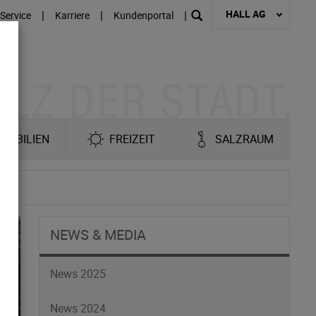
HALL AG
|
|
|
Service
Karriere
Kundenportal
MOBILIEN
FREIZEIT
SALZRAUM
NEWS & MEDIA
News 2025
News 2024