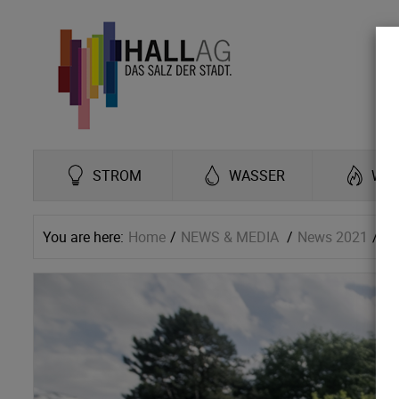
STROM
WASSER
WÄ
You are here:
Home
NEWS & MEDIA
News 2021
Re