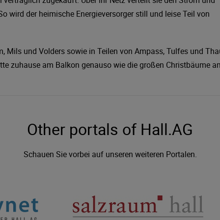
 verträglich zugekauft. Über ihr Netz verteilt sie den Strom und
o wird der heimische Energieversorger still und leise Teil von
, Mils und Volders sowie in Teilen von Ampass, Tulfes und Tha
erkette zuhause am Balkon genauso wie die großen Christbäume a
Other portals of Hall.AG
Schauen Sie vorbei auf unseren weiteren Portalen.