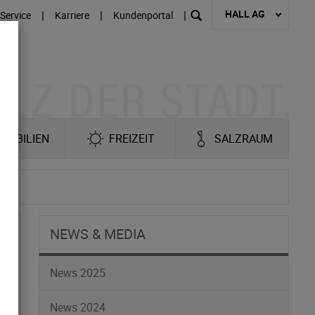
HALL AG
|
|
|
Service
Karriere
Kundenportal
MOBILIEN
FREIZEIT
SALZRAUM
NEWS & MEDIA
News 2025
News 2024