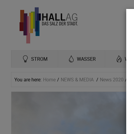
STROM
WASSER
WÄ
You are here:
Home
NEWS & MEDIA
News 2020
Ne