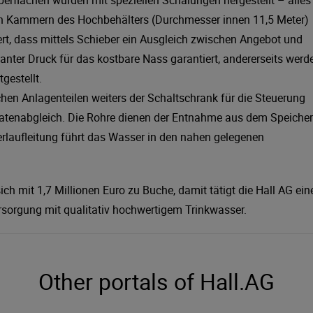
rflächen wurden mit speziellen Schalungen hergestellt – alles
en Kammern des Hochbehälters (Durchmesser innen 11,5 Meter)
ert, dass mittels Schieber ein Ausgleich zwischen Angebot und
stanter Druck für das kostbare Nass garantiert, andererseits werd
gestellt.
hen Anlagenteilen weiters der Schaltschrank für die Steuerung
Datenabgleich. Die Rohre dienen der Entnahme aus dem Speicher
erlaufleitung führt das Wasser in den nahen gelegenen
ch mit 1,7 Millionen Euro zu Buche, damit tätigt die Hall AG ein
Versorgung mit qualitativ hochwertigem Trinkwasser.
Other portals of Hall.AG