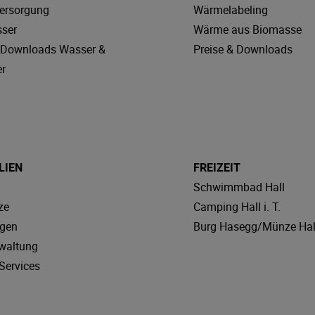
ersorgung
Wärmelabeling
sser
Wärme aus Biomasse
& Downloads Wasser &
Preise & Downloads
r
LIEN
FREIZEIT
Schwimmbad Hall
ze
Camping Hall i. T.
agen
Burg Hasegg/Münze Hal
waltung
Services