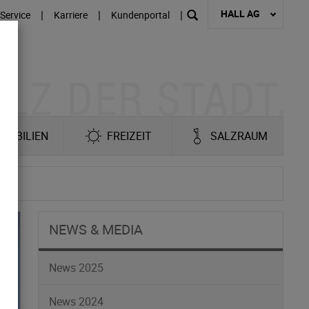
HALL AG
|
|
|
Service
Karriere
Kundenportal
MOBILIEN
FREIZEIT
SALZRAUM
e
NEWS & MEDIA
News 2025
News 2024