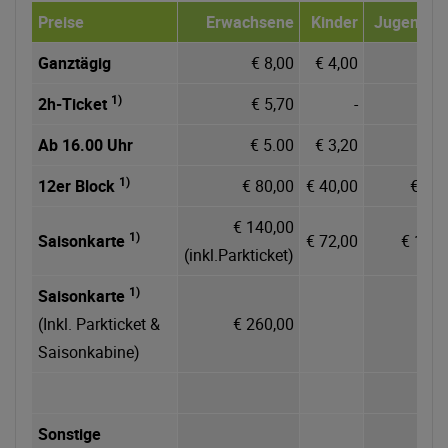
Preise
Erwachsene
Kinder
Jugendlic
Ganztägig
€ 8,00
€ 4,00
€ 5,
1)
2h-Ticket
€ 5,70
-
Ab 16.00 Uhr
€ 5.00
€ 3,20
€ 4,
1)
12er Block
€ 80,00
€ 40,00
€ 60,
€ 140,00
1)
Saisonkarte
€ 72,00
€ 105,
(inkl.Parkticket)
1)
Saisonkarte
(Inkl. Parkticket &
€ 260,00
Saisonkabine)
Sonstige